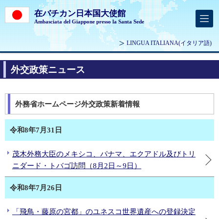
在バチカン日本国大使館
Ambasciata del Giappone presso la Santa Sede
LINGUA ITALIANA(イタリア語)
外交政策ニュース
外務省ホームページ外交政策新着情報
令和8年7月31日
茂木外務大臣のメキシコ、パナマ、エクアドル及びトリ
ニダード・トバゴ訪問（8月2日～9日）
令和8年7月26日
「飛鳥・藤原の宮都」のユネスコ世界遺産への登録決定