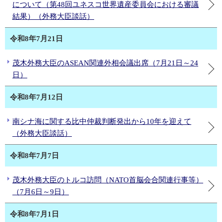
について（第48回ユネスコ世界遺産委員会における審議
結果）（外務大臣談話）
令和8年7月21日
茂木外務大臣のASEAN関連外相会議出席（7月21日～24
日）
令和8年7月12日
南シナ海に関する比中仲裁判断発出から10年を迎えて
（外務大臣談話）
令和8年7月7日
茂木外務大臣のトルコ訪問（NATO首脳会合関連行事等）
（7月6日～9日）
令和8年7月1日